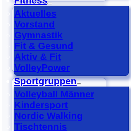
Fitness
Aktuelles
Gymnastik
Vorstand
Gymnastik
Fit & Gesund
Aktiv & Fit
VolleyPower
Sportgruppen
Fit & Gesund
Volleyball Männer
Kindersport
Nordic Walking
Tischtennis