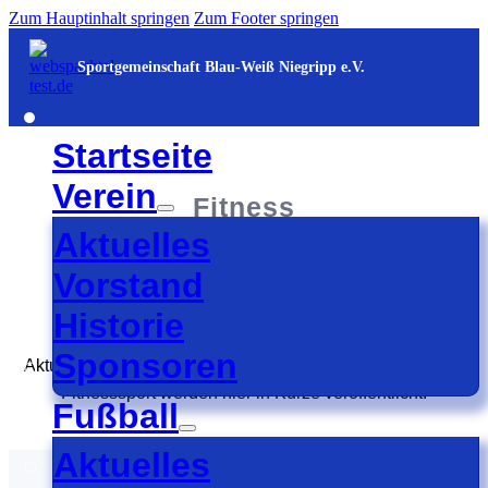
Zum Hauptinhalt springen
Zum Footer springen
Sportgemeinschaft Blau-Weiß Niegripp e.V.
Startseite
Verein
Fitness
Aktuelles
Aktuelles
Vorstand
Historie
Sponsoren
Aktuelle Informationen und Neuigkeiten aus dem Bereich
Fitnesssport werden hier in Kürze veröffentlicht.
Fußball
Aktuelles