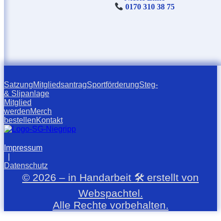
0170 310 38 75
Satzung
Mitgliedsantrag
Sportförderung
Steg-
& Slipanlage
Mitglied
werden
Merch
bestellen
Kontakt
Impressum
|
Datenschutz
© 2026 – in Handarbeit 🛠️ erstellt von
Webspachtel.
Alle Rechte vorbehalten.