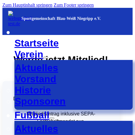
Zum Hauptinhalt springen
Zum Footer springen
Sportgemeinschaft Blau-Weiß Niegripp e.V.
Startseite
Verein
Werde jetzt Mitglied!
Aktuelles
Vorstand
Historie
Sponsoren
Du möchtest Teil der SG Blau-Weiß Niegripp
werden? Dann fülle einfach den
Fußball
Mitgliedsantrag inklusive SEPA-
Lastschriftmandat aus.
Aktuelles