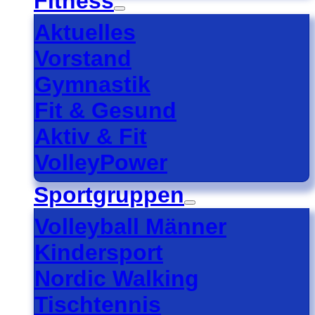
Fitness
Aktuelles
Vorstand
Gymnastik
Fit & Gesund
Aktiv & Fit
VolleyPower
Sportgruppen
Volleyball Männer
Kindersport
Nordic Walking
Tischtennis