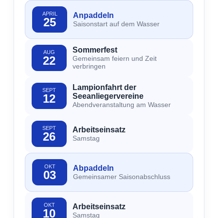
APRIL
Anpaddeln
25
Saisonstart auf dem Wasser
Sommerfest
AUG
22
Gemeinsam feiern und Zeit
verbringen
Lampionfahrt der
SEPT
12
Seeanliegervereine
Abendveranstaltung am Wasser
SEPT
Arbeitseinsatz
26
Samstag
OKT
Abpaddeln
03
Gemeinsamer Saisonabschluss
OKT
Arbeitseinsatz
10
Samstag