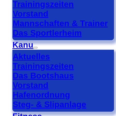
Trainingszeiten
Vorstand
Mannschaften & Trainer
Das Sportlerheim
Kanu
Aktuelles
Trainingszeiten
Das Bootshaus
Vorstand
Hafenordnung
Steg- & Slipanlage